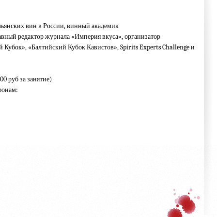
ьянских вин в России, винный академик
авный редактор журнала «Империя вкуса», организатор
убок», «Балтийский Кубок Кавистов», Spirits Experts Challenge и
00 руб за занятие)
фонам: