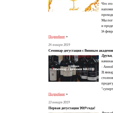
Что это
напомин
проходи
Мы пог
и проде
14 февр
»
Подробнее
24 января 2019
Семинар-дегустация с Винным академи
Друзья,
начина
- Анно
31 янва
столпов
продегу
"суперт
»
Подробнее
13 января 2019
Первая дегустация 2019 года!