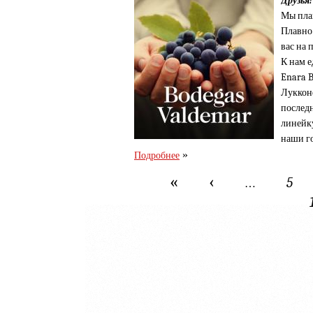
Друзья!
Мы пла
Плавно
вас на 
К нам е
Enara B
Луккон
последн
линейку
наши го
»
Подробнее
«
‹
Страницы
5
…