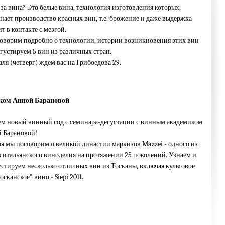
 за вина? Это белые вина, технология изготовления которых,
ает производство красных вин, т.е. брожение и даже выдержка
т в контакте с мезгой.
оворим подробно о технологии, истории возникновения этих вин
густируем 5 вин из различных стран.
аля (четверг) ждем вас на Грибоедова 29.
ком Анной Барановой
ем новый винный год с семинара-дегустации с винным академиком
й Барановой!
ря мы поговорим о великой династии маркизов Mazzei - одного из
 итальянского виноделия на протяжении 25 поколений. Узнаем и
стируем несколько отличных вин из Тосканы, включая культовое
осканское" вино - Siepi 2011.