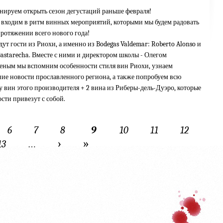
нируем открыть сезон дегустаций раньше февраля!
 входим в ритм винных мероприятий, которыми мы будем радовать
протяжении всего нового года!
дут гости из Риохи, а именно из Bodegas Valdemar: Roberto Alonso и
astarecha. Вместе с ними и директором школы - Олегом
еным мы вспомним особенности стиля вин Риохи, узнаем
ие новости прославленного региона, а также попробуем всю
 вин этого производителя + 2 вина из Риберы-дель-Дуэро, которые
сти привезут с собой.
6
7
8
9
10
11
12
›
»
13
…